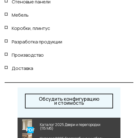
Стеновые панели
+7 495 662 87 32
salon@miksal.ru
Мебель
Коробки, плинтус
Белорусская
Разработка продукции
г. Москва, ул. Бутырский Вал, д. 32
Производство
пн-сб 10:00 - 20:00 (вс 10:00 - 19:00)
(9.05 -выходной)
Доставка
Посмотреть на карте
Телефон: +7 495 662-87-32
Email:
salon@miksal.ru
Обсудить конфигурацию
и стоимость
Каталог 2025 Двери и перегородки
(115 Мб)