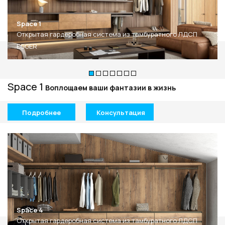
+7 495 662 87 32
salon@miksal.ru
Space 1
Открытая гардеробная система из тамбуратного ЛДСП
EGGER
Белорусская
г. Москва, ул. Бутырский Вал, д. 32
Space 1
Воплощаем ваши фантазии в жизнь
пн-сб 10:00 - 20:00 (вс 10:00 - 19:00)
(9.05 -выходной)
Подробнее
Консультация
Посмотреть на карте
Телефон: +7 495 662-87-32
Email:
salon@miksal.ru
Space 4
Открытая гардеробная система из тамбуратного ЛДСП