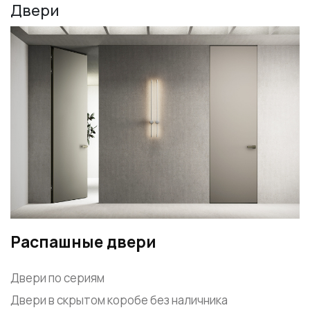
Двери
+7 495 662 87 32
salon@miksal.ru
Белорусская
г. Москва, ул. Бутырский Вал, д. 32
пн-сб 10:00 - 20:00 (вс 10:00 - 19:00)
(9.05 -выходной)
Посмотреть на карте
Телефон: +7 495 662-87-32
Email:
salon@miksal.ru
Распашные двери
Двери по сериям
Двери в скрытом коробе без наличника