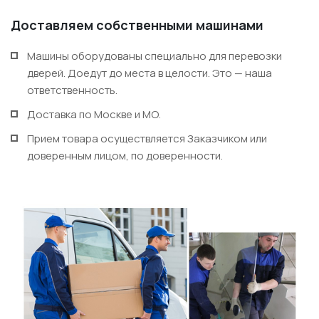
+7 495 662 87 32
Доставляем собственными машинами
salon@miksal.ru
Машины оборудованы специально для перевозки
дверей. Доедут до места в целости. Это — наша
ответственность.
Белорусская
г. Москва, ул. Бутырский Вал, д. 32
Доставка по Москве и МО.
пн-сб 10:00 - 20:00 (вс 10:00 - 19:00)
Прием товара осуществляется Заказчиком или
(9.05 -выходной)
доверенным лицом, по доверенности.
Посмотреть на карте
Телефон: +7 495 662-87-32
Email:
salon@miksal.ru