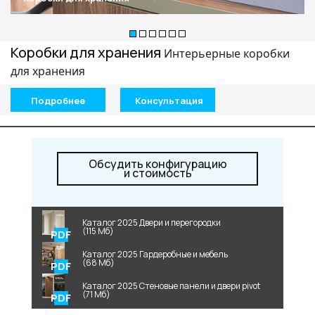
+7 495 662 87 32
salon@miksal.ru
Коробки для хранения
Интерьерные коробки
для хранения
Белорусская
Подробнее
Консультация
г. Москва, ул. Бутырский Вал, д. 32
пн-сб 10:00 - 20:00 (вс 10:00 - 19:00)
(9.05 -выходной)
Обсудить конфигурацию
Посмотреть на карте
и стоимость
Телефон: +7 495 662-87-32
Email:
salon@miksal.ru
Каталог 2025 Двери и перегородки
(115 Мб)
Каталог 2025 Гардеробные и мебель
(68 Мб)
Каталог 2025 Стеновые панели и двери pivot
(71 Мб)