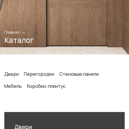
+7 495 662 87 32
salon@miksal.ru
Главная
Белорусская
Каталог
г. Москва, ул. Бутырский Вал, д. 32
пн-сб 10:00 - 20:00 (вс 10:00 - 19:00)
(9.05 -выходной)
Посмотреть на карте
Двери
Перегородки
Стеновые панели
Телефон: +7 495 662-87-32
Мебель
Коробки, плинтус
Email:
salon@miksal.ru
Двери