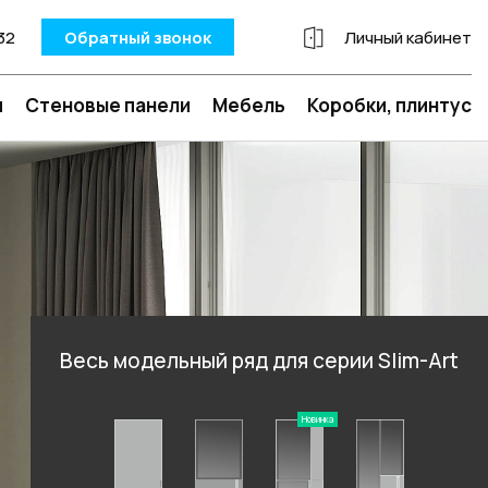
32
Обратный звонок
Личный кабинет
и
Стеновые панели
Мебель
Коробки, плинтус
Весь модельный ряд для серии Slim-Art
Новинка