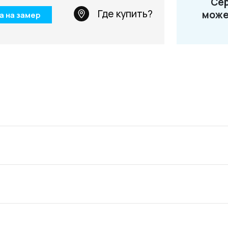
Сер
Телефон: +7 495 66
Где купить?
може
а на замер
Email:
salon@miksal.