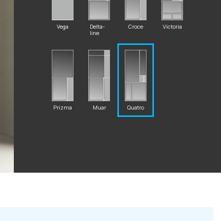
Vega
Delta-
Croce
Victoria
line
2 87 32
Prizma
Muar
Quatro
al.ru
ский Вал, д. 32
с 10:00 - 19:00)
те