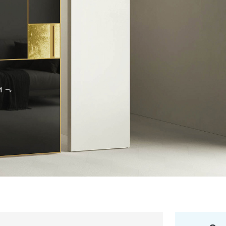
и
+7 495 66
salon@miks
Белорусская
г. Москва, ул. Бутыр
пн-сб 10:00 - 20:00 (в
(9.05 -выходной)
Посмотреть на кар