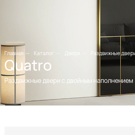
Главная
Каталог
Двери
Раздвижные двер
Quatro
Раздвижные двери c двойным наполнением