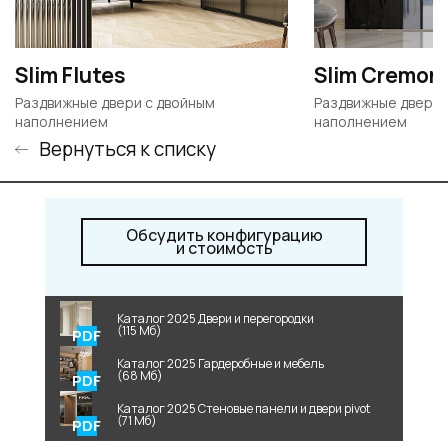
Slim Flutes
Slim Cremon
Раздвижные двери c двойным
Раздвижные двери 
наполнением
наполнением
Вернуться к списку
Обсудить конфигурацию
и стоимость
Каталог 2025 Двери и перегородки
(115 Мб)
Каталог 2025 Гардеробные и мебель
(68 Мб)
Каталог 2025 Стеновые панели и двери pivot
(71 Мб)